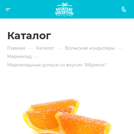
Каталог
—
—
—
Главная
Каталог
Волжские кондитеры
—
Мармелад
Мармеладные дольки со вкусом "Абрикос"