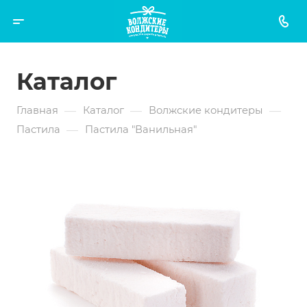
Каталог
—
—
—
Главная
Каталог
Волжские кондитеры
—
Пастила
Пастила "Ванильная"