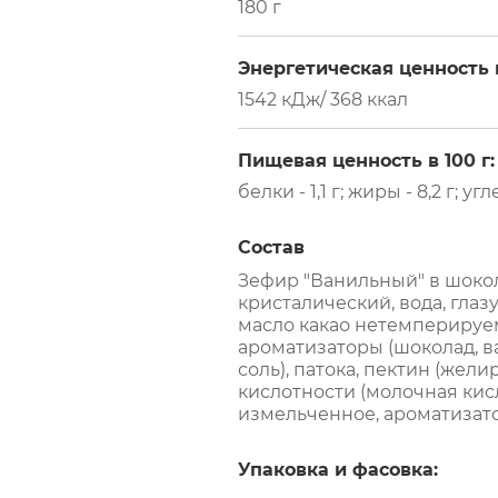
180 г
Энергетическая ценность в
1542 кДж/ 368 ккал
Пищевая ценность в 100 г:
белки - 1,1 г; жиры - 8,2 г; угл
Состав
Зефир "Ванильный" в шокол
кристалический, вода, глаз
масло какао нетемперируем
ароматизаторы (шоколад, ва
соль), патока, пектин (жел
кислотности (молочная кисл
измельченное, ароматизато
Упаковка и фасовка: