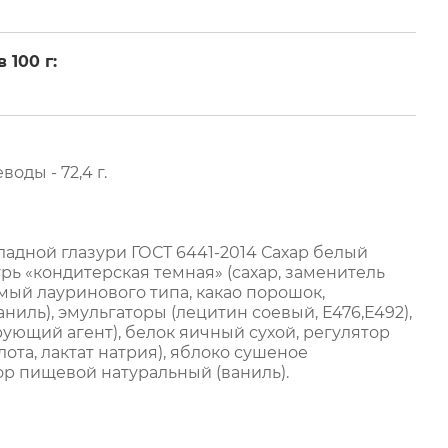
 100 г:
еводы - 72,4 г.
адной глазури ГОСТ 6441-2014 Сахар белый
урь «кондитерская темная» (сахар, заменитель
ый лауринового типа, какао порошок,
ниль), эмульгаторы (лецитин соевый, Е476,Е492),
ирующий агент), белок яичный сухой, регулятор
ота, лактат натрия), яблоко сушеное
р пищевой натуральный (ваниль).