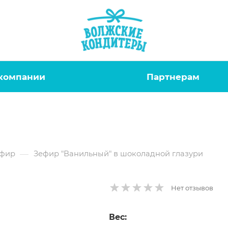
компании
Партнерам
—
фир
Зефир "Ванильный" в шоколадной глазури
Нет отзывов
Вес: