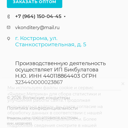
ЗАКАЗАТЬ ОПТОМ
+7 (964) 150-04-45
vkonditery@mail.ru
г. Кострома, ул.
Станкостроительная, д. 5
Производственную деятельность
осуществляет ИП Бикбулатова
Н.Ю. ИНН 440118864403 ОГРН
323440000023867
Мы используем файлы cookie и сервис
«Яндекс.Метрика» для сбора статистики и
© 2026 Волжские кондитеры
улучшения работы сайта. Продолжая
пользоваться сайтом, вы даете согласие на
Политика конфиденциальности
обработку данных в соответствии с нашей
Владелец сайта: СОЮЗ ОПТОВИКОВ КОСТРОМЫ
Политикой конфиденциальности. Более
ИНН: 4400014693
подробные сведения смотрите в нашей