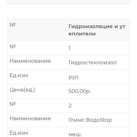
№
Гидроизоляция и ут
еплители
№
1
Наименование
Гидростеклоизол
Ед.изм.
рул.
Цена(ед.)
500,00р.
№
2
Наименование
Глимс ВодоStop
Ед.изм.
меш.