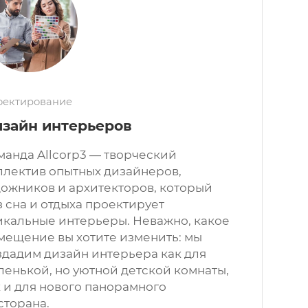
оектирование
зайн интерьеров
манда Allcorp3 — творческий
ллектив опытных дизайнеров,
дожников и архитекторов, который
з сна и отдыха проектирует
икальные интерьеры. Неважно, какое
мещение вы хотите изменить: мы
здадим дизайн интерьера как для
ленькой, но уютной детской комнаты,
к и для нового панорамного
сторана.