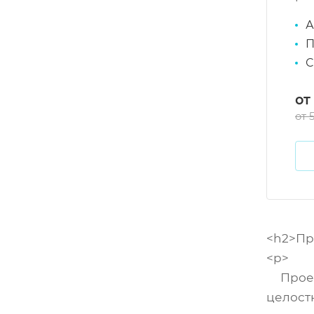
А
П
С
от
от 
<h2>Пр
<p>
Проект
целост