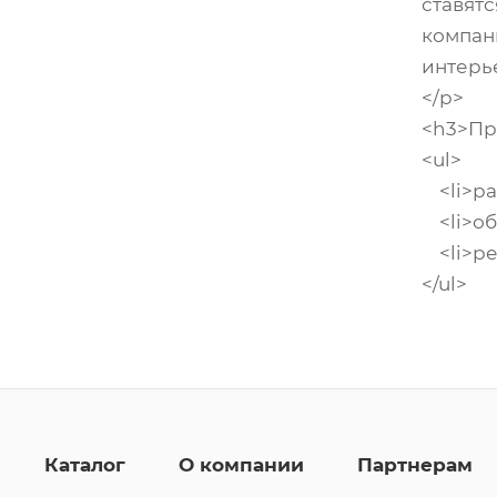
ставят
компан
интерь
</p>
<h3>Про
<ul>
<li>раз
<li>обо
<li>ре
</ul>
Каталог
О компании
Партнерам