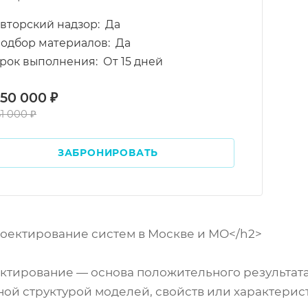
вторский надзор:
Да
одбор материалов:
Да
рок выполнения:
От 15 дней
 50 000 ₽
51 000 ₽
ЗАБРОНИРОВАТЬ
оектирование систем в Москве и МО</h2>
ирование — основа положительного результата.
ной структурой моделей, свойств или характери