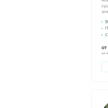
но
су
эл
В
П
С
от
от 