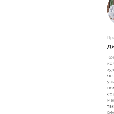
Пр
Ди
Ко
ко
ху
бе
ун
по
со
ма
та
ре